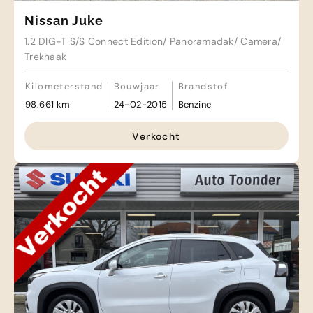
Nissan Juke
1.2 DIG-T S/S Connect Edition/ Panoramadak/ Camera/
Trekhaak
Kilometerstand
Bouwjaar
Brandstof
98.661 km
24-02-2015
Benzine
Verkocht