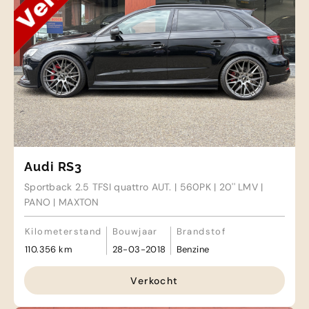
Audi RS3
Sportback 2.5 TFSI quattro AUT. | 560PK | 20'' LMV |
PANO | MAXTON
Kilometerstand
Bouwjaar
Brandstof
110.356 km
28-03-2018
Benzine
Verkocht