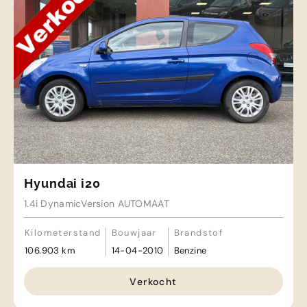
Hyundai i20
1.4i DynamicVersion AUTOMAAT
Kilometerstand
Bouwjaar
Brandstof
106.903 km
14-04-2010
Benzine
Verkocht