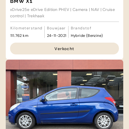
BMW X1
xDrive25e eDrive Edition PHEV | Camera | NAV | Cruise
control | Trekhaak
Kilometerstand
Bouwjaar
Brandstof
111.762 km
24-11-2021
Hybride (Benzine)
Verkocht