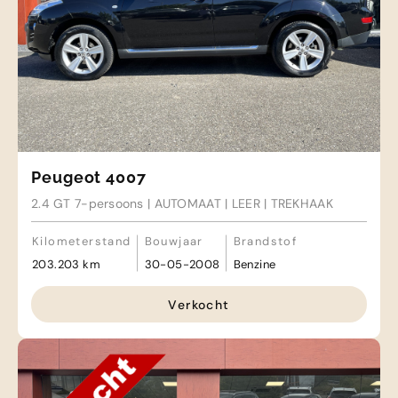
Peugeot 4007
2.4 GT 7-persoons | AUTOMAAT | LEER | TREKHAAK
Kilometerstand
Bouwjaar
Brandstof
203.203 km
30-05-2008
Benzine
Verkocht