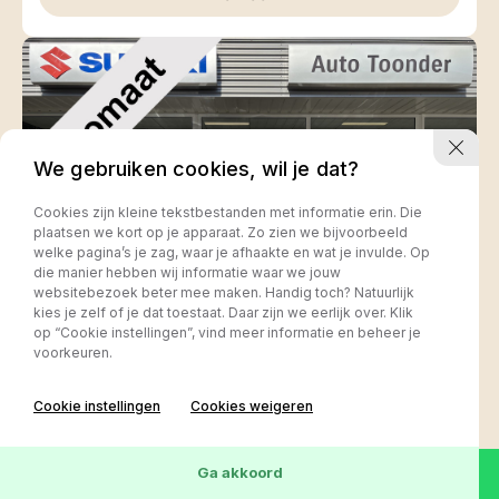
We gebruiken cookies, wil je dat?
Cookies zijn kleine tekstbestanden met informatie erin. Die
plaatsen we kort op je apparaat. Zo zien we bijvoorbeeld
welke pagina’s je zag, waar je afhaakte en wat je invulde. Op
die manier hebben wij informatie waar we jouw
websitebezoek beter mee maken. Handig toch? Natuurlijk
kies je zelf of je dat toestaat. Daar zijn we eerlijk over. Klik
op “Cookie instellingen”, vind meer informatie en beheer je
voorkeuren.
Cookie instellingen
Suzuki Vitara
Cookies weigeren
Automaat 1.6 Exclusive
Ga akkoord
Kilometerstand
Bouwjaar
Brandstof