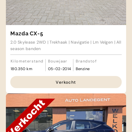
Mazda CX-5
2.0 Skylease 2WD | Trekhaak | Navigatie | Lm Velgen | All
season banden
Kilometerstand
Bouwjaar
Brandstof
180.350 km
05-02-2014
Benzine
Verkocht