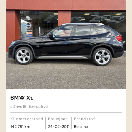
BMW X1
sDrive18i Executive
Kilometerstand
Bouwjaar
Brandstof
142.781 km
24-02-2011
Benzine