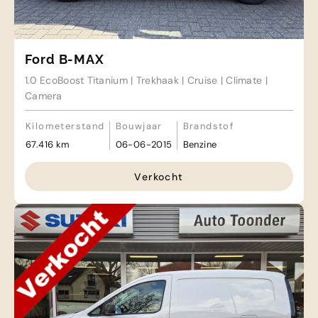
Haamstede
De Roterij 5 4328 BB Burgh-
Haamstede
Ford B-MAX
1.0 EcoBoost Titanium | Trekhaak | Cruise | Climate |
Camera
Kilometerstand
Bouwjaar
Brandstof
67.416 km
06-06-2015
Benzine
Verkocht