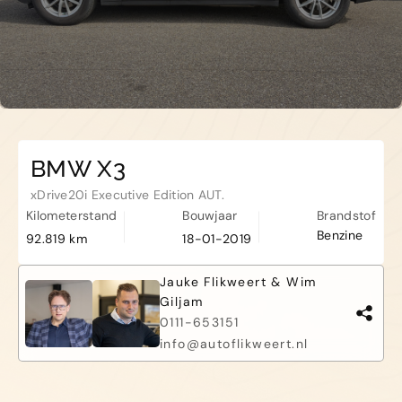
Haamstede
De Roterij 5 4328 BB Burgh-
Haamstede
BMW X3
xDrive20i Executive Edition AUT.
Kilometerstand
Bouwjaar
Brandstof
Benzine
92.819 km
18-01-2019
Jauke Flikweert & Wim
Giljam
0111-653151
info@autoflikweert.nl