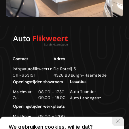
Contact
Adres
info@autoflikweert.nl
De Roterij 5
0111-653151
4328 BB Burgh-Haamstede
Locaties
Openingstijden showroom
Auto Toonder
Ma t/m vr:
08.00 - 17.30
Za:
09.00 - 15.00
Auto Landegent
Openingstijden werkplaats
Ma t/m vr:
08.00 - 17.00
Zon- en feestdagen gesloten
We gebruiken cookies, wil je dat?