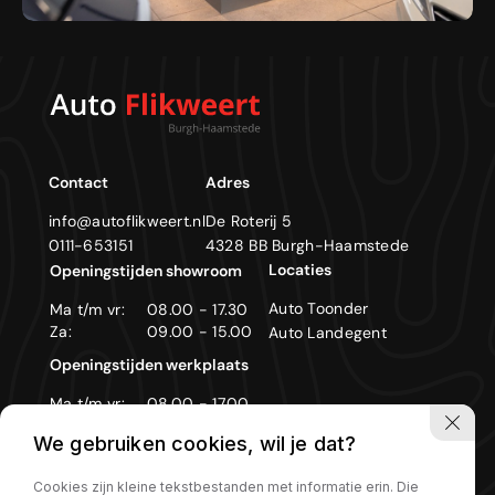
Contact
Adres
info@autoflikweert.nl
De Roterij 5
0111-653151
4328 BB Burgh-Haamstede
Locaties
Openingstijden showroom
Auto Toonder
Ma t/m vr:
08.00 - 17.30
Za:
09.00 - 15.00
Auto Landegent
Openingstijden werkplaats
Ma t/m vr:
08.00 - 17.00
Zon- en feestdagen gesloten
We gebruiken cookies, wil je dat?
Cookies zijn kleine tekstbestanden met informatie erin. Die