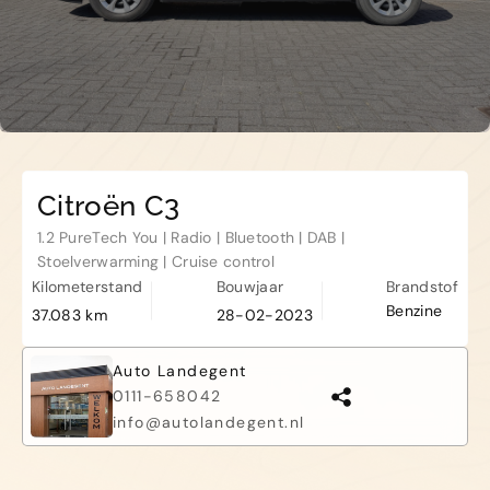
Haamstede
De Roterij 5 4328 BB Burgh-
Haamstede
Citroën C3
1.2 PureTech You | Radio | Bluetooth | DAB |
Stoelverwarming | Cruise control
Kilometerstand
Bouwjaar
Brandstof
Benzine
37.083 km
28-02-2023
Auto Landegent
0111-658042
info@autolandegent.nl