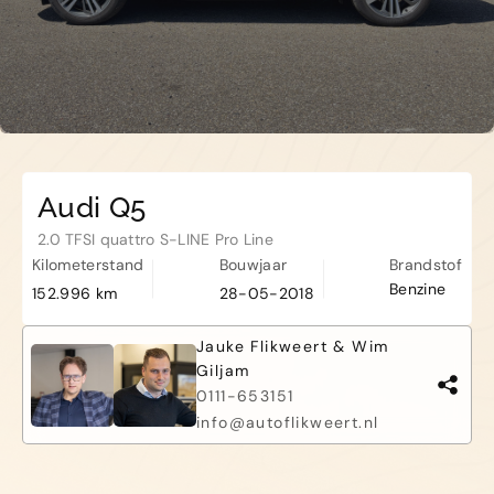
Haamstede
De Roterij 5 4328 BB Burgh-
Haamstede
Audi Q5
2.0 TFSI quattro S-LINE Pro Line
Kilometerstand
Bouwjaar
Brandstof
Benzine
152.996 km
28-05-2018
Jauke Flikweert & Wim
Giljam
0111-653151
info@autoflikweert.nl