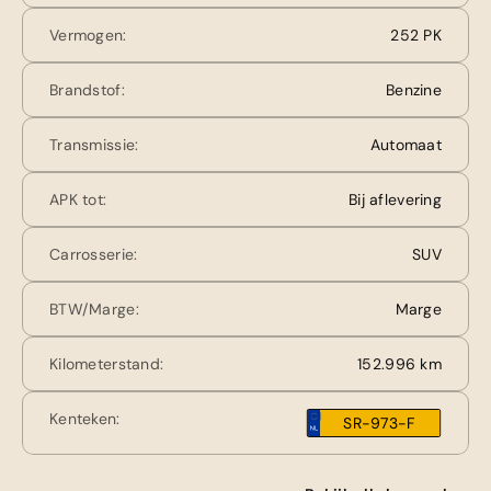
Vermogen:
252 PK
Brandstof:
Benzine
Transmissie:
Automaat
APK tot:
Bij aflevering
Carrosserie:
SUV
BTW/Marge:
Marge
Kilometerstand:
152.996 km
Kenteken:
SR-973-F