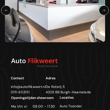
Contact
Adres
info@autoflikweert.nl
De Roterij 5
0111-653151
4328 BB Burgh-Haamstede
Locaties
Openingstijden showroom
Auto Toonder
Ma t/m vr:
08.00 - 17.30