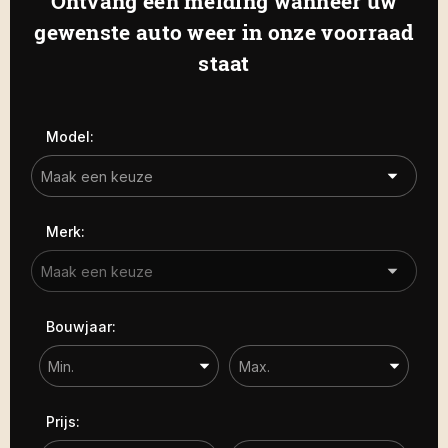
Ontvang een melding wanneer uw
Haamstede
De Roterij 5 4328 BB Burgh-
gewenste auto weer in onze voorraad
Carrosserie
Haamstede
staat
Carrosserie
Prijs (€)
Model:
-
Kilometerstand
Merk:
-
Bouwjaar
Bouwjaar:
-
Sorteren op
Prijs: