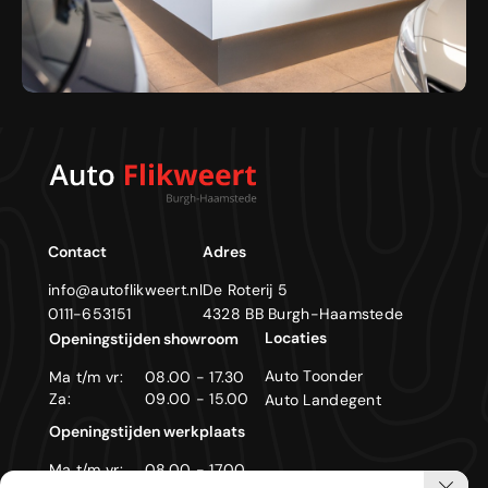
Contact
Adres
info@autoflikweert.nl
De Roterij 5
0111-653151
4328 BB Burgh-Haamstede
Locaties
Openingstijden showroom
Auto Toonder
Ma t/m vr:
08.00 - 17.30
Za:
09.00 - 15.00
Auto Landegent
Openingstijden werkplaats
Ma t/m vr:
08.00 - 17.00