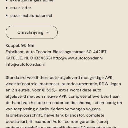
extra getint glas achter
stuur leder
stuur multifunctioneel
Omschrijving
Koppel:
95 Nm
Fabrikant: Auto Toonder Biezelingsestraat 50 4421BT
KAPELLE, NL 0113343631 http://www.autotoonder.nl
info@autotoonder.nl
Standaard wordt deze auto afgeleverd met geldige APK,
vloeistofcontrole, mattenset, autodocumentatie, RDW-leges
en 2 sleutels. Voor € 595,- extra wordt deze auto
afgeleverd met een nieuwe APK, complete afleverbeurt aan
de hand van historie en onderhoudsschema, indien nodig en
van toepassing distributieriem vervangen volgens
fabrieksvoorschrift, halve tank brandstof, complete
poetsbeurt, 6 maanden Auto Toonder garantie (tenzij
anders vermeld) en een mobiliteitspas (12 maanden pech-