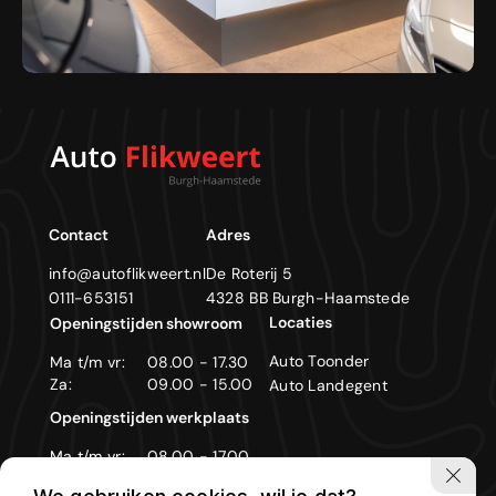
Contact
Adres
info@autoflikweert.nl
De Roterij 5
0111-653151
4328 BB Burgh-Haamstede
Locaties
Openingstijden showroom
Auto Toonder
Ma t/m vr:
08.00 - 17.30
Za:
09.00 - 15.00
Auto Landegent
Openingstijden werkplaats
Ma t/m vr:
08.00 - 17.00
Zon- en feestdagen gesloten