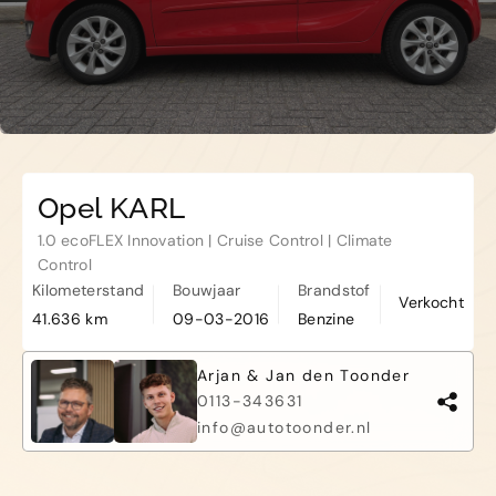
Haamstede
De Roterij 5 4328 BB Burgh-
Haamstede
Opel KARL
1.0 ecoFLEX Innovation | Cruise Control | Climate
Control
Kilometerstand
Bouwjaar
Brandstof
Verkocht
41.636 km
09-03-2016
Benzine
Arjan & Jan den Toonder
0113-343631
info@autotoonder.nl