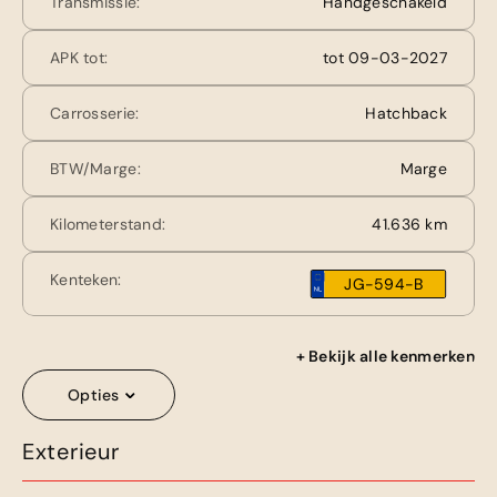
Transmissie:
Handgeschakeld
APK tot:
tot 09-03-2027
Carrosserie:
Hatchback
BTW/Marge:
Marge
Kilometerstand:
41.636 km
Kenteken:
JG-594-B
+ Bekijk alle kenmerken
Opties
Exterieur