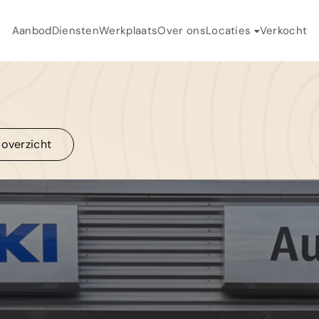
Aanbod
Diensten
Werkplaats
Over ons
Locaties
Verkocht
H
Auto Toonder
A
Auto Landegent
D
 overzicht
W
 overzicht
O
V
C