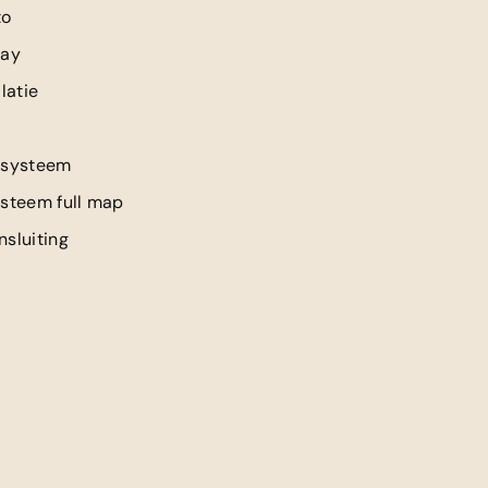
to
lay
latie
 systeem
ysteem full map
sluiting