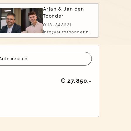
Arjan & Jan den
Toonder
0113-343631
info@autotoonder.nl
Auto inruilen
Auto inruilen
€ 27.850,-