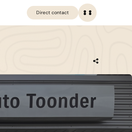
Direct contact
OME
Direct contact
ANBOD
IENSTEN
ERKPLAATS
VER ONS
ERKOCHT
ONTACT