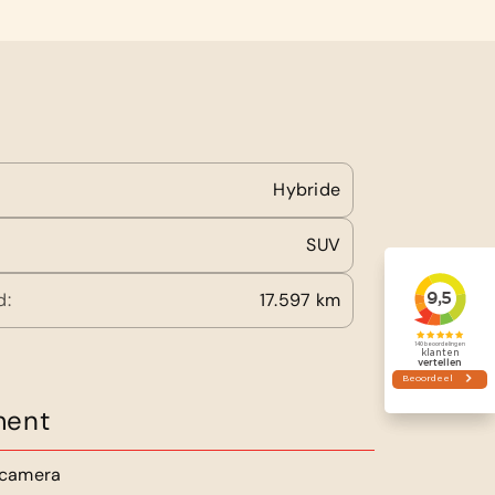
Hybride
SUV
d:
17.597 km
ment
jcamera