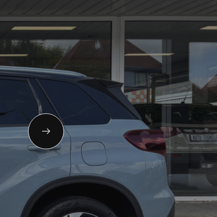
11-653151
gemeen:
info@autoflikweert.nl
 Roterij 5 4328 BB Burgh-Haamstede