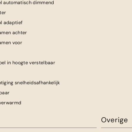
el automatisch dimmend
ter
l adaptief
ramen achter
ramen voor
oel in hoogte verstelbaar
tiging snelheidsafhankelijk
lbaar
 verwarmd
Overige