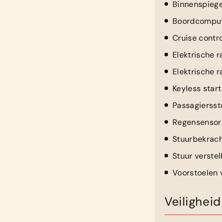
Binnenspieg
Boordcompu
Cruise contro
Elektrische 
Elektrische 
Keyless start
Passagiersst
Regensensor
Stuurbekrach
Stuur verste
Voorstoelen
Veiligheid