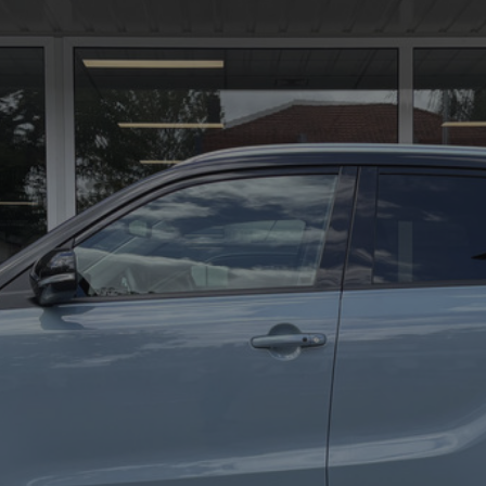
01
Al
De