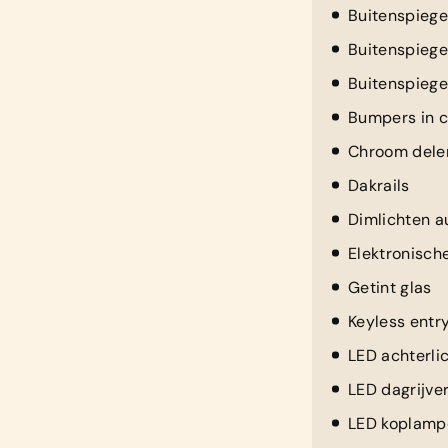
Buitenspiegel
Buitenspiegel
Buitenspieg
Bumpers in c
Chroom delen
Dakrails
Dimlichten a
Elektronisch
Getint glas
Keyless entr
LED achterli
LED dagrijver
LED koplamp