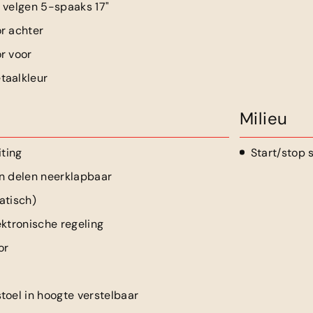
 velgen 5-spaaks 17"
r achter
r voor
taalkleur
Milieu
iting
Start/stop
n delen neerklapbaar
atisch)
ektronische regeling
or
toel in hoogte verstelbaar