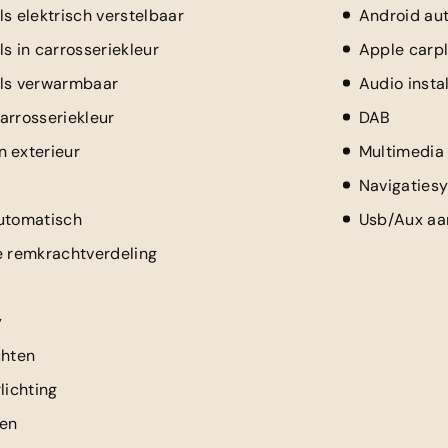
s elektrisch verstelbaar
Android au
s in carrosseriekleur
Apple carp
els verwarmbaar
Audio instal
arrosseriekleur
DAB
 exterieur
Multimedia
Navigaties
utomatisch
Usb/Aux aan
e remkrachtverdeling
y
chten
lichting
en