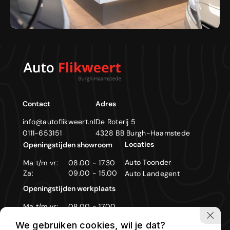
Contact
Adres
info@autoflikweert.nl
De Roterij 5
0111-653151
4328 BB Burgh-Haamstede
Locaties
Openingstijden showroom
Auto Toonder
Ma t/m vr:
08.00 - 17.30
Za:
09.00 - 15.00
Auto Landegent
Openingstijden werkplaats
Ma t/m vr:
08.00 - 17.00
Zon- en feestdagen gesloten
We gebruiken cookies, wil je dat?