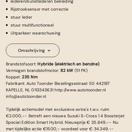
lederen/kunstlederen bekleding
Rijstrooksensor met correctie
stuur leder
stuur multifunctioneel
Uitparkeer waarschuwing
Omschrijving
Brandstofsoort:
Hybride (elektrisch en benzine)
Vermogen brandstofmotor:
82 kW
(111 PK)
Koppel:
235 Nm
Fabrikant: Auto Toonder Biezelingsestraat 50 4421BT
KAPELLE, NL 0113343631 http://www.autotoonder.nl
info@autotoonder.nl
Tijdelijk actiemodel met exclusieve extra's t.w.v. ruim
€2.000,-- Betreft een nieuwe Suzuki S-Cross 1.4 Boosterjet
Special Edition Smart Hybrid. Nieuwprijs € 35.849,-- Nu
met tijdelijke actie €1500,- voordeel voor € 34.349,--