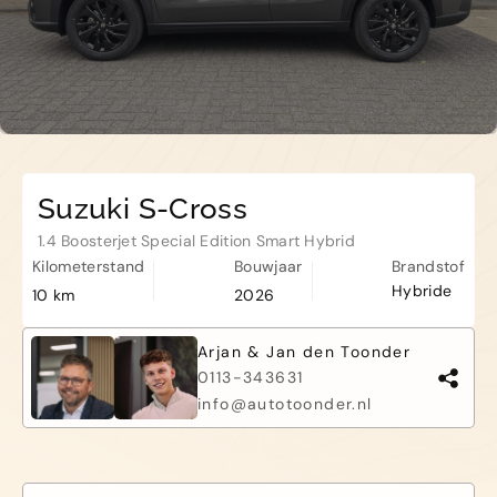
Haamstede
De Roterij 5 4328 BB Burgh-
Haamstede
Suzuki S-Cross
1.4 Boosterjet Special Edition Smart Hybrid
Kilometerstand
Bouwjaar
Brandstof
Hybride
10 km
2026
Arjan & Jan den Toonder
0113-343631
info@autotoonder.nl