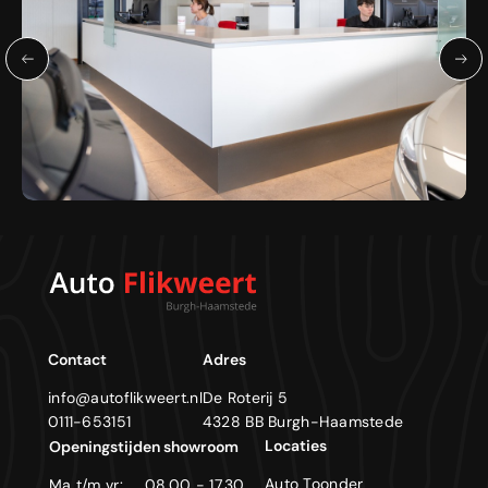
Contact
Adres
info@autoflikweert.nl
De Roterij 5
0111-653151
4328 BB Burgh-Haamstede
Locaties
Openingstijden showroom
Auto Toonder
Ma t/m vr:
08.00 - 17.30