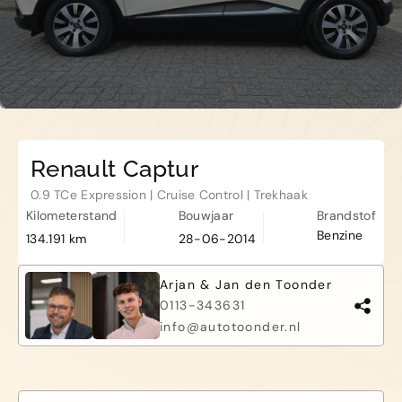
Haamstede
De Roterij 5 4328 BB Burgh-
Haamstede
Renault Captur
0.9 TCe Expression | Cruise Control | Trekhaak
Kilometerstand
Bouwjaar
Brandstof
Benzine
134.191 km
28-06-2014
Arjan & Jan den Toonder
0113-343631
info@autotoonder.nl