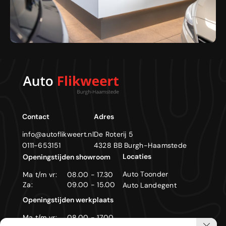
Contact
Adres
info@autoflikweert.nl
De Roterij 5
0111-653151
4328 BB Burgh-Haamstede
Locaties
Openingstijden showroom
Auto Toonder
Ma t/m vr:
08.00 - 17.30
Za:
09.00 - 15.00
Auto Landegent
Openingstijden werkplaats
Ma t/m vr:
08.00 - 17.00