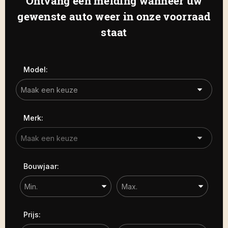
Ontvang een melding wanneer uw
Haamstede
De Roterij 5 4328 BB Burgh-
gewenste auto weer in onze voorraad
Carrosserie
Haamstede
staat
Carrosserie
Prijs (€)
Model:
-
Kilometerstand
Merk:
-
Bouwjaar
Bouwjaar:
-
Sorteren op
Prijs: