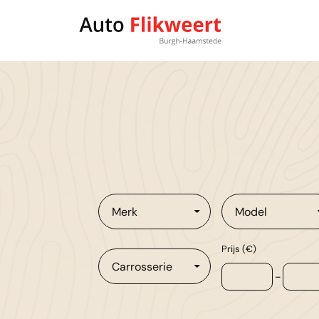
Merk
Model
Prijs (€)
Carrosserie
-