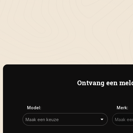
Ontvang een meld
Model:
Merk: