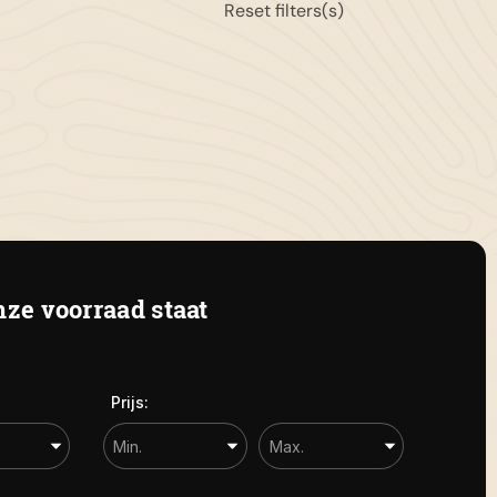
Reset filters(s)
11-653151
gemeen:
info@autoflikweert.nl
 Roterij 5 4328 BB Burgh-Haamstede
ze voorraad staat
Prijs: