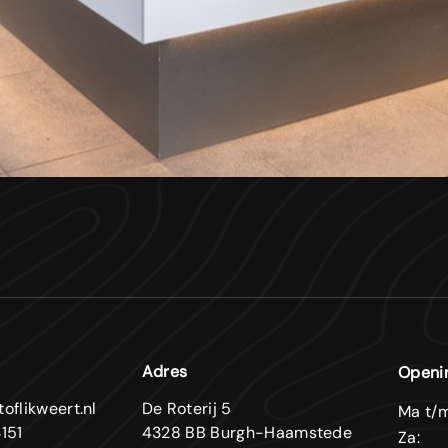
Adres
Openi
oflikweert.nl
De Roterij 5
Ma t/m
151
4328 BB Burgh-Haamstede
Za: