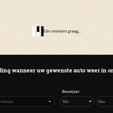
01
Al
Eén moment graag...
De
ing wanneer uw gewenste auto weer in on
Bouwjaar: