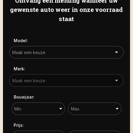
Ontvang een melding wanneer uw
Haamstede
De Roterij 5 4328 BB Burgh-
gewenste auto weer in onze voorraad
Carrosserie
Haamstede
staat
Carrosserie
Prijs (€)
Model:
-
Kilometerstand
Merk:
-
Bouwjaar
Bouwjaar:
-
Sorteren op
Prijs: