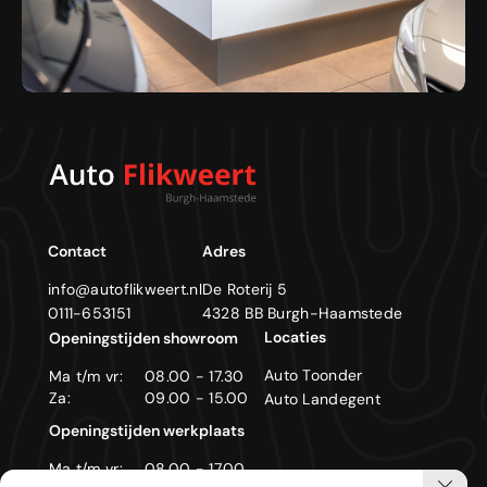
Contact
Adres
info@autoflikweert.nl
De Roterij 5
0111-653151
4328 BB Burgh-Haamstede
Locaties
Openingstijden showroom
Auto Toonder
Ma t/m vr:
08.00 - 17.30
Za:
09.00 - 15.00
Auto Landegent
Openingstijden werkplaats
Ma t/m vr:
08.00 - 17.00