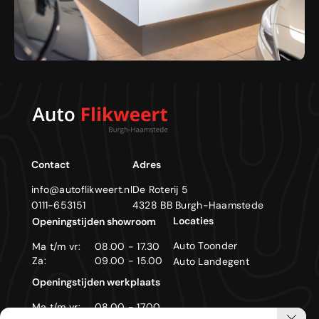
Contact
Adres
info@autoflikweert.nl
De Roterij 5
0111-653151
4328 BB Burgh-Haamstede
Locaties
Openingstijden showroom
Auto Toonder
Ma t/m vr:
08.00 - 17.30
Za:
09.00 - 15.00
Auto Landegent
Openingstijden werkplaats
Ma t/m vr:
08.00 - 17.00