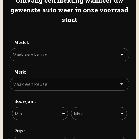
Ontvang een melding wanneer uw
Haamstede
De Roterij 5 4328 BB Burgh-
gewenste auto weer in onze voorraad
Carrosserie
Haamstede
staat
Carrosserie
Prijs (€)
Model:
-
Kilometerstand
Merk:
-
Bouwjaar
Bouwjaar:
-
Sorteren op
Prijs: