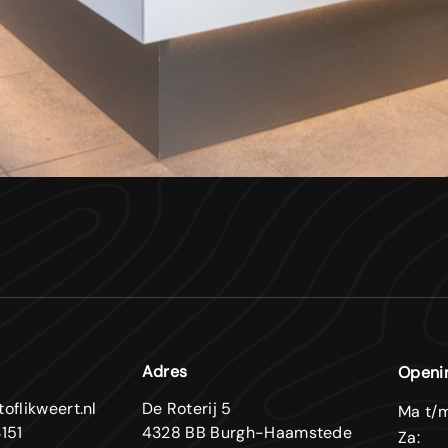
Adres
Openi
oflikweert.nl
De Roterij 5
Ma t/m
151
4328 BB Burgh-Haamstede
Za: