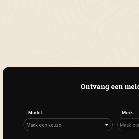
Ontvang een meld
Model:
Merk: