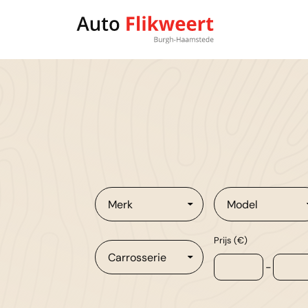
Merk
Model
Prijs (€)
Carrosserie
-