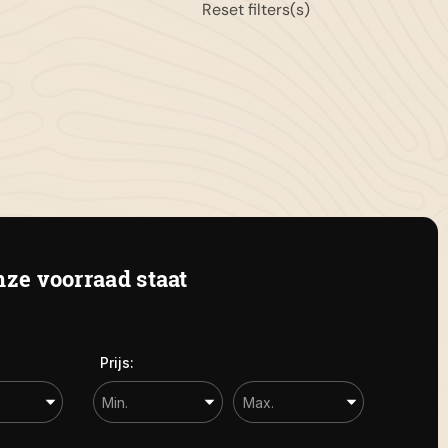
Reset filters(s)
11-653151
gemeen:
info@autoflikweert.nl
 Roterij 5 4328 BB Burgh-Haamstede
ze voorraad staat
Prijs: