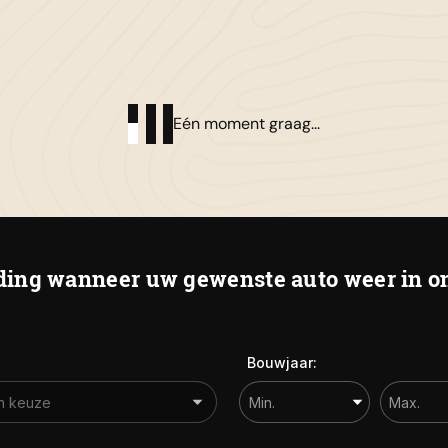
01
Al
Eén moment graag...
De
ing wanneer uw gewenste auto weer in on
Bouwjaar: