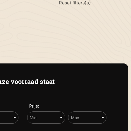
Reset filters(s)
11-653151
gemeen:
info@autoflikweert.nl
 Roterij 5 4328 BB Burgh-Haamstede
ze voorraad staat
Prijs: