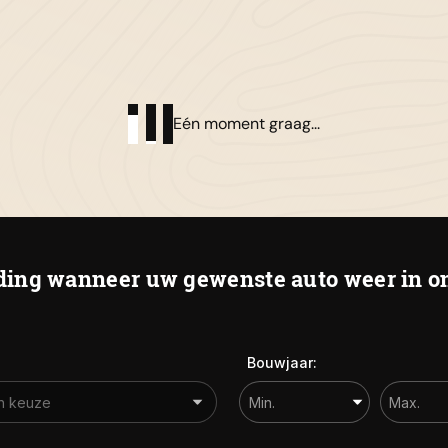
01
Al
Eén moment graag...
De
ing wanneer uw gewenste auto weer in on
Bouwjaar: