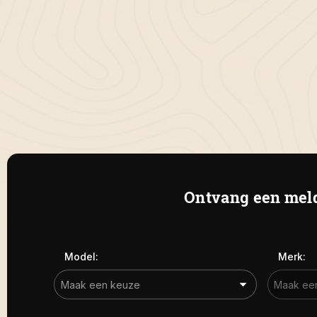
Ontvang een meld
Model:
Merk: