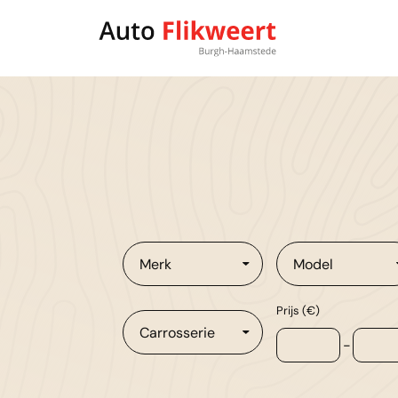
Merk
Model
Prijs (€)
Carrosserie
-