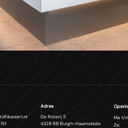
Adres
Openi
oflikweert.nl
De Roterij 5
Ma t/m
151
4328 BB Burgh-Haamstede
Za: