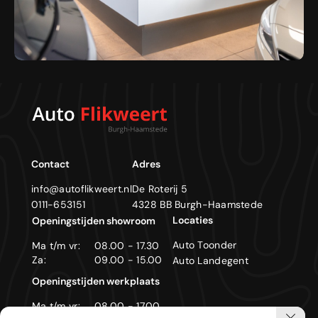
Contact
Adres
info@autoflikweert.nl
De Roterij 5
0111-653151
4328 BB Burgh-Haamstede
Locaties
Openingstijden showroom
Auto Toonder
Ma t/m vr:
08.00 - 17.30
Za:
09.00 - 15.00
Auto Landegent
Openingstijden werkplaats
Ma t/m vr:
08.00 - 17.00