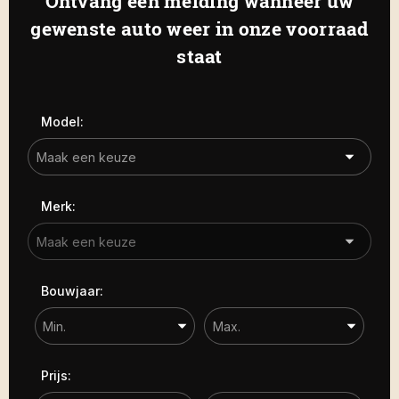
Ontvang een melding wanneer uw
Haamstede
De Roterij 5 4328 BB Burgh-
gewenste auto weer in onze voorraad
Carrosserie
Haamstede
staat
Carrosserie
Prijs (€)
Model:
-
Kilometerstand
Merk:
-
Bouwjaar
Bouwjaar:
-
Sorteren op
Prijs: