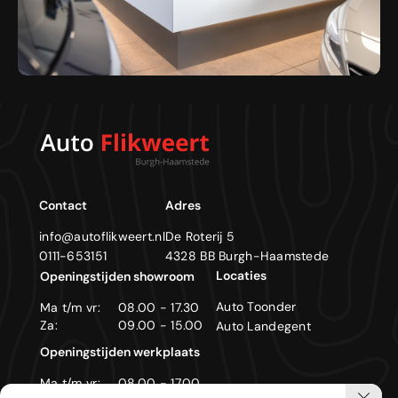
Contact
Adres
info@autoflikweert.nl
De Roterij 5
0111-653151
4328 BB Burgh-Haamstede
Locaties
Openingstijden showroom
Auto Toonder
Ma t/m vr:
08.00 - 17.30
Za:
09.00 - 15.00
Auto Landegent
Openingstijden werkplaats
Ma t/m vr:
08.00 - 17.00