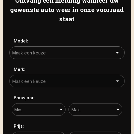
Ontvang een melding wanneer uw
Haamstede
De Roterij 5 4328 BB Burgh-
gewenste auto weer in onze voorraad
Carrosserie
Haamstede
staat
Carrosserie
Prijs (€)
Model:
-
Kilometerstand
Merk:
-
Bouwjaar
Bouwjaar:
-
Sorteren op
Prijs: