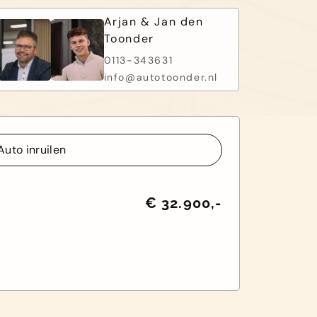
Arjan & Jan den
Toonder
0113-343631
info@autotoonder.nl
Auto inruilen
Auto inruilen
€ 32.900,-