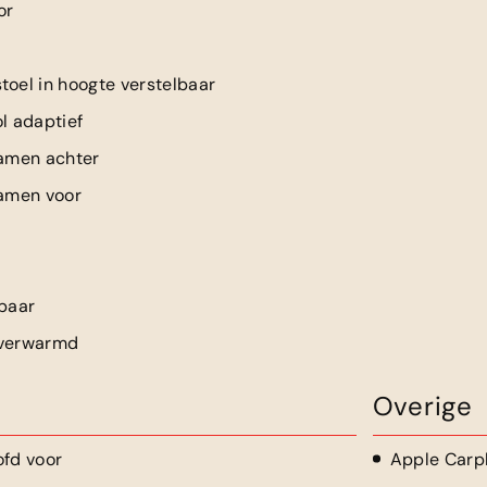
or
toel in hoogte verstelbaar
l adaptief
ramen achter
ramen voor
lbaar
 verwarmd
Overige
ofd voor
Apple Carp