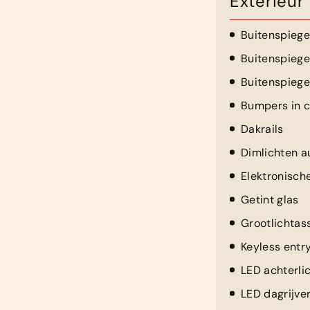
Exterieur
Buitenspiege
Buitenspiege
Buitenspiegel
Bumpers in c
Dakrails
Dimlichten a
Elektronisch
Getint glas
Grootlichtas
Keyless entr
LED achterli
LED dagrijver