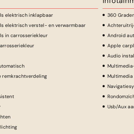
Infotain
ls elektrisch inklapbaar
360 Grade
ls elektrisch verstel- en verwarmbaar
Achteruitri
s in carrosseriekleur
Android au
arrosseriekleur
Apple carp
Audio insta
utomatisch
Multimedia
e remkrachtverdeling
Multimedia
Navigaties
sistent
Rondomzic
y
Usb/Aux aan
chten
lichting