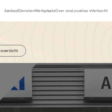
Aanbod
Diensten
Werkplaats
Over ons
Locaties
Verkocht
H
Auto Toonder
A
Auto Landegent
D
 overzicht
W
 overzicht
O
V
C