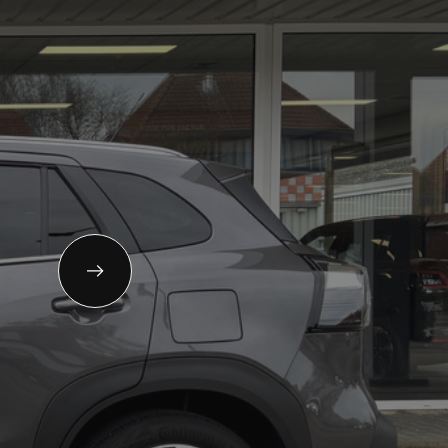
11-653151
gemeen:
info@autoflikweert.nl
 Roterij 5 4328 BB Burgh-Haamstede