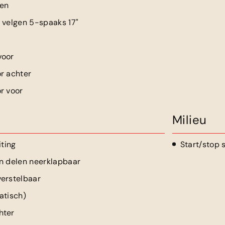
en
 velgen 5-spaaks 17"
voor
r achter
r voor
Milieu
iting
Start/stop
n delen neerklapbaar
erstelbaar
atisch)
hter