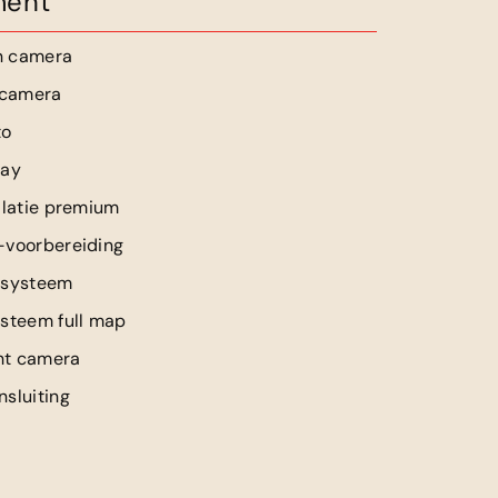
ment
n camera
jcamera
to
lay
llatie premium
-voorbereiding
 systeem
ysteem full map
ht camera
sluiting