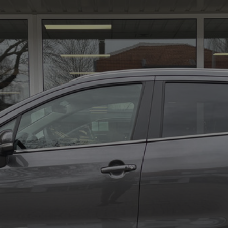
01
Al
De