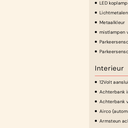
LED koplamp
Lichtmetalen
Metaalkleur
mistlampen 
Parkeersenso
Parkeersenso
Interieur
12Volt aanslu
Achterbank i
Achterbank v
Airco (autom
Armsteun ac