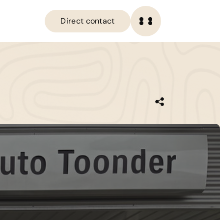
Direct contact
OME
Direct contact
ANBOD
IENSTEN
ERKPLAATS
VER ONS
ERKOCHT
ONTACT