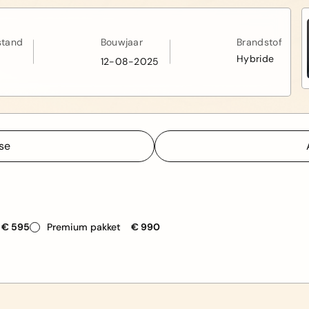
stand
Bouwjaar
Brandstof
Hybride
12-08-2025
sse
sse
€ 595
Premium pakket
€ 990