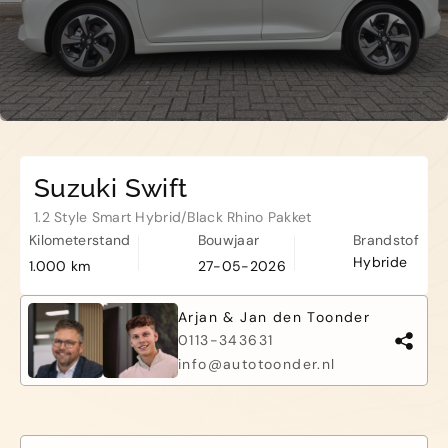
Haamstede
De Roterij 5 4328 BB Burgh-
Haamstede
Suzuki Swift
1.2 Style Smart Hybrid/Black Rhino Pakket
Kilometerstand
Bouwjaar
Brandstof
Hybride
1.000 km
27-05-2026
Arjan & Jan den Toonder
0113-343631
info@autotoonder.nl