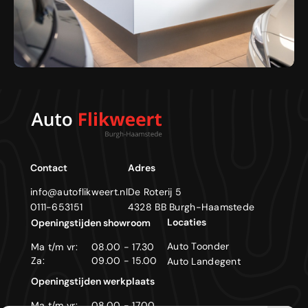
Contact
Adres
info@autoflikweert.nl
De Roterij 5
0111-653151
4328 BB Burgh-Haamstede
Locaties
Openingstijden showroom
Auto Toonder
Ma t/m vr:
08.00 - 17.30
Za:
09.00 - 15.00
Auto Landegent
Openingstijden werkplaats
Ma t/m vr:
08.00 - 17.00