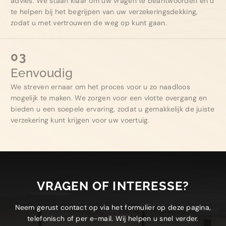
advies. We staan klaar om uw vragen te beantwoorden en u
te helpen bij het begrijpen van uw verzekeringsdekking,
zodat u met vertrouwen de weg op kunt gaan.
03
Eenvoudig
We streven ernaar om het proces voor u zo naadloos
mogelijk te maken. We zorgen voor een vlotte overgang en
bieden u een soepele ervaring, zodat u gemakkelijk de juiste
verzekering kunt krijgen voor uw voertuig.
VRAGEN OF INTERESSE?
Neem gerust contact op via het formulier op deze pagina,
telefonisch of per e-mail. Wij helpen u snel verder.