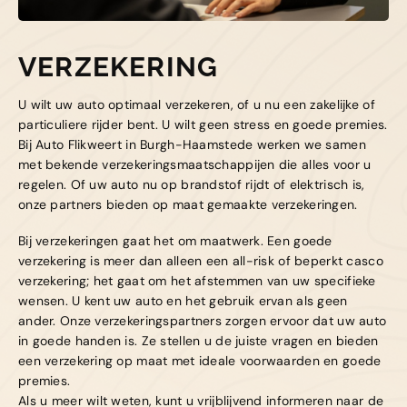
Haamstede
De Roterij 5 4328 BB Burgh-
Haamstede
VERZEKERING
U wilt uw auto optimaal verzekeren, of u nu een zakelijke of
particuliere rijder bent. U wilt geen stress en goede premies.
Bij Auto Flikweert in Burgh-Haamstede werken we samen
met bekende verzekeringsmaatschappijen die alles voor u
regelen. Of uw auto nu op brandstof rijdt of elektrisch is,
onze partners bieden op maat gemaakte verzekeringen.
Bij verzekeringen gaat het om maatwerk. Een goede
verzekering is meer dan alleen een all-risk of beperkt casco
verzekering; het gaat om het afstemmen van uw specifieke
wensen. U kent uw auto en het gebruik ervan als geen
ander. Onze verzekeringspartners zorgen ervoor dat uw auto
in goede handen is. Ze stellen u de juiste vragen en bieden
een verzekering op maat met ideale voorwaarden en goede
premies.
Als u meer wilt weten, kunt u vrijblijvend informeren naar de